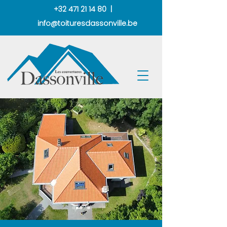
+32 471 21 14 80 |
info@toituresdassonville.be