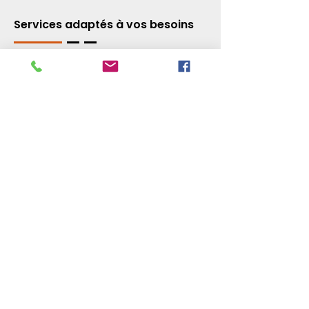
Services adaptés à vos besoins
Propriétaire d’une maison neuve ou
d’un bâtiment à rénover, confiez à la
société Les Couvertures Dassonville
les travaux de toiture suivants.
Pose de nouvelles toitures.
Réparation et rénovation de
couvertures.
Isolation thermique des toits.
Installation de fenêtres de toit.
Travaux de zinguerie.
Travail de qualité, dans le respect des
délais et des normes de sécurité.