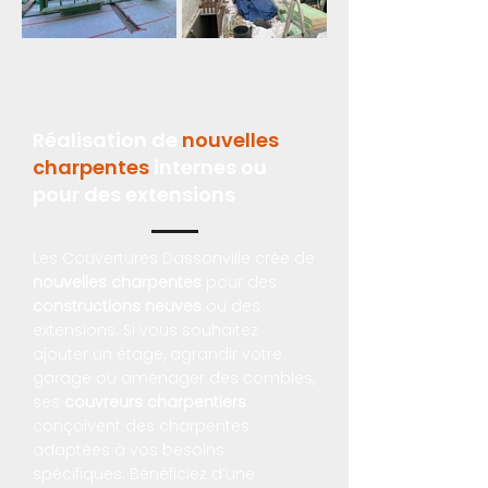
Réalisation de
nouvelles
charpentes
internes ou
pour des extensions
Les Couvertures Dassonville crée de
nouvelles charpentes
pour des
constructions neuves
ou des
extensions. Si vous souhaitez
ajouter un étage, agrandir votre
garage ou aménager des combles,
ses
couvreurs charpentiers
conçoivent des charpentes
adaptées à vos besoins
spécifiques. Bénéficiez d’une